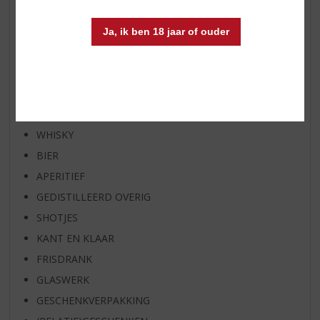
WHISKY VAN DE MAAND
RUM VAN DE MAAND
Ja, ik ben 18 jaar of ouder
BIER VAN DE MAAND
SPIRIT VAN DE MAAND
EXCLUSIEF TOPSLIJTER
WIJN
WHISKY
BIER
APERITIEF
GEDISTILLEERD OVERIG
SHOTJES
KANT EN KLAAR
FRISDRANK
GLASWERK
GESCHENKVERPAKKING