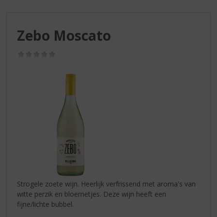
S
p
r
Zebo Moscato
i
n
g
(0,0
/
n
5)
a
a
r
d
e
n
a
v
i
g
a
Strogele zoete wijn. Heerlijk verfrissend met aroma's van
t
witte perzik en bloemetjes. Deze wijn heeft een
i
fijne/lichte bubbel.
e