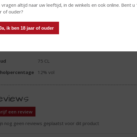
 vragen altijd naar uw leeftijd, in de winkels en ook online. Bent u
In winkelmand
ar of ouder?
Ja, ik ben 18 jaar of ouder
TIKETINFORMATIE
d van Herkomst
Nederland
oud
75 CL
oholpercentage
12% vol
eviews
rijf een review
ijn nog geen reviews geplaatst voor dit product