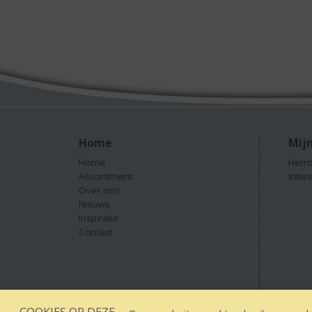
Home
Mijn
Home
Herro
Assortiment
Inter
Over ons
Nieuws
Inspiratie
Contact
COOKIES OP DEZE