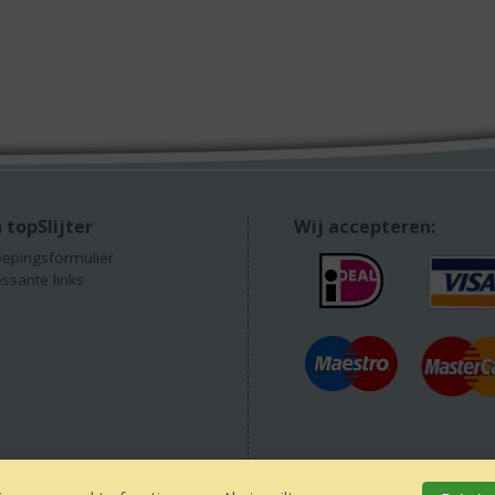
 topSlijter
Wij accepteren:
epingsformulier
essante links