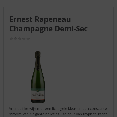
S
p
r
Ernest Rapeneau
i
n
Champagne Demi-Sec
g
n
(0,0
a
/
a
5)
r
d
e
n
a
v
i
g
a
t
i
Vriendelijke wijn met een licht gele kleur en een constante
e
stroom van elegante belletjes. De geur van tropisch zacht