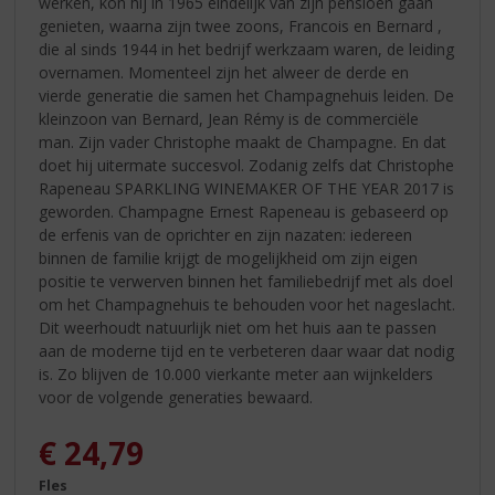
werken, kon hij in 1965 eindelijk van zijn pensioen gaan
genieten, waarna zijn twee zoons, Francois en Bernard ,
die al sinds 1944 in het bedrijf werkzaam waren, de leiding
overnamen. Momenteel zijn het alweer de derde en
vierde generatie die samen het Champagnehuis leiden. De
kleinzoon van Bernard, Jean Rémy is de commerciële
man. Zijn vader Christophe maakt de Champagne. En dat
doet hij uitermate succesvol. Zodanig zelfs dat Christophe
Rapeneau SPARKLING WINEMAKER OF THE YEAR 2017 is
geworden. Champagne Ernest Rapeneau is gebaseerd op
de erfenis van de oprichter en zijn nazaten: iedereen
binnen de familie krijgt de mogelijkheid om zijn eigen
positie te verwerven binnen het familiebedrijf met als doel
om het Champagnehuis te behouden voor het nageslacht.
Dit weerhoudt natuurlijk niet om het huis aan te passen
aan de moderne tijd en te verbeteren daar waar dat nodig
is. Zo blijven de 10.000 vierkante meter aan wijnkelders
voor de volgende generaties bewaard.
€
24,79
Fles