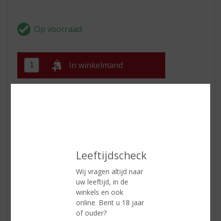
In winkelmand
ETIKETINFORMATIE
Land van Herkomst
Frankrijk
Regio
Champagne
Leeftijdscheck
Inhoud
75 CL
Wij vragen altijd naar
Alcoholpercentage
12% vol
uw leeftijd, in de
winkels en ook
Soort wijn
Champagne
online. Bent u 18 jaar
of ouder?
Kleur
lichtgele kleur