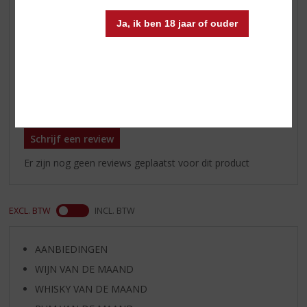
Geur
tropisch zacht fruit en rijpe appel.
Ja, ik ben 18 jaar of ouder
Smaak
zoet met tonen van rijpe perziken
en abrikozen.
Reviews
Schrijf een review
Er zijn nog geen reviews geplaatst voor dit product
EXCL. BTW
INCL. BTW
AANBIEDINGEN
WIJN VAN DE MAAND
WHISKY VAN DE MAAND