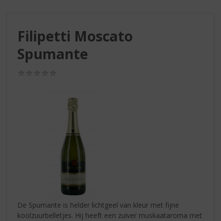
S
p
r
Filipetti Moscato
i
n
Spumante
g
n
(0,0
a
/
a
5)
r
d
e
n
a
v
i
g
a
t
i
De Spumante is helder lichtgeel van kleur met fijne
e
koolzuurbelletjes. Hij heeft een zuiver muskaataroma met