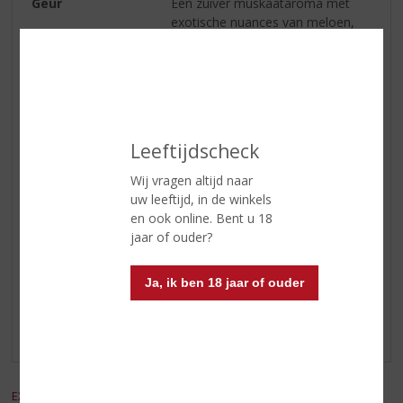
Geur
Een zuiver muskaataroma met
exotische nuances van meloen,
citrus en een lichte bloemigheid.
Smaak
Verleidelijk zoet en verrassend fris
van smaak met een harmonieuze
zachtheid.
Wijn-spijs
Zoete hapjes, lichtzoete desserts,
Leeftijdscheck
diverse nagerechten met fruit.
Wij vragen altijd naar
Serveertip
10 - 12 °C
uw leeftijd, in de winkels
en ook online. Bent u 18
jaar of ouder?
Reviews
Ja, ik ben 18 jaar of ouder
Schrijf een review
Er zijn nog geen reviews geplaatst voor dit product
EXCL. BTW
INCL. BTW