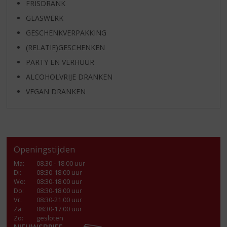
FRISDRANK
GLASWERK
GESCHENKVERPAKKING
(RELATIE)GESCHENKEN
PARTY EN VERHUUR
ALCOHOLVRIJE DRANKEN
VEGAN DRANKEN
Openingstijden
Ma
:
08.30 - 18.00 uur
Di
:
08:30-18:00 uur
Wo
:
08:30-18:00 uur
Do
:
08:30-18:00 uur
Vr
:
08:30-21:00 uur
Za
:
08:30-17:00 uur
Zo:
gesloten