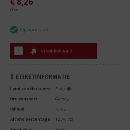
€
8,26
Fles
In winkelmand
ETIKETINFORMATIE
Land van Herkomst
Frankrijk
Druivensoort
Gamay
Inhoud
75 CL
Alcoholpercentage
12.5% vol
Soort wijn
Rood