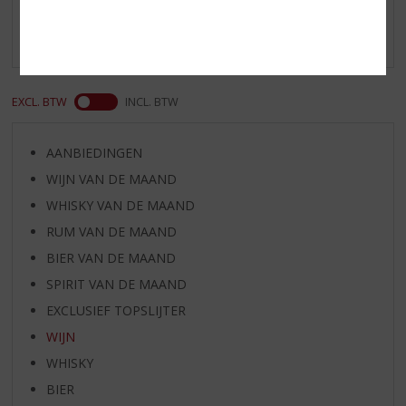
Schrijf een review
Er zijn nog geen reviews geplaatst voor dit product
EXCL. BTW
INCL. BTW
AANBIEDINGEN
WIJN VAN DE MAAND
WHISKY VAN DE MAAND
RUM VAN DE MAAND
BIER VAN DE MAAND
SPIRIT VAN DE MAAND
EXCLUSIEF TOPSLIJTER
WIJN
WHISKY
BIER