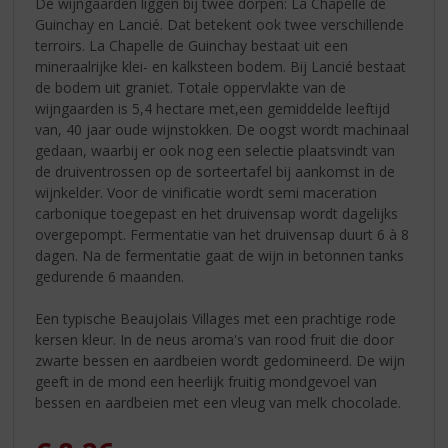
De wijngaarden liggen bij twee dorpen: La Chapelle de
Guinchay en Lancié. Dat betekent ook twee verschillende
terroirs. La Chapelle de Guinchay bestaat uit een
mineraalrijke klei- en kalksteen bodem. Bij Lancié bestaat
de bodem uit graniet. Totale oppervlakte van de
wijngaarden is 5,4 hectare met,een gemiddelde leeftijd
van, 40 jaar oude wijnstokken. De oogst wordt machinaal
gedaan, waarbij er ook nog een selectie plaatsvindt van
de druiventrossen op de sorteertafel bij aankomst in de
wijnkelder. Voor de vinificatie wordt semi maceration
carbonique toegepast en het druivensap wordt dagelijks
overgepompt. Fermentatie van het druivensap duurt 6 à 8
dagen. Na de fermentatie gaat de wijn in betonnen tanks
gedurende 6 maanden.
Een typische Beaujolais Villages met een prachtige rode
kersen kleur. In de neus aroma's van rood fruit die door
zwarte bessen en aardbeien wordt gedomineerd. De wijn
geeft in de mond een heerlijk fruitig mondgevoel van
bessen en aardbeien met een vleug van melk chocolade.