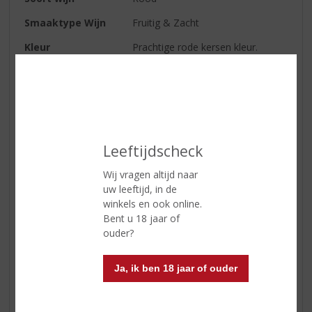
Smaaktype Wijn
Fruitig & Zacht
Kleur
Prachtige rode kersen kleur.
Geur
Aroma's van rood fruit die door
zwarte bessen en aardbeien
worden gedomineerd.
Smaak
Een heerlijk fruitig mondgevoel
van bessen en aardbeien met een
Leeftijdscheck
vleug van melk chocolade.
Wij vragen altijd naar
Wijn-spijs
Charcuterie plankje, gebraden
uw leeftijd, in de
gevogelte, vis, lichte pasta's op
winkels en ook online.
basis van tomatensaus.
Bent u 18 jaar of
Serveertip
13 - 15 °C
ouder?
Ja, ik ben 18 jaar of ouder
Reviews