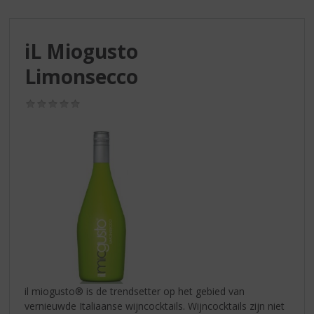
S
p
r
iL Miogusto
i
n
Limonsecco
g
n
(0,0
a
/
a
5)
r
d
e
n
a
v
i
g
a
t
i
il miogusto® is de trendsetter op het gebied van
e
vernieuwde Italiaanse wijncocktails. Wijncocktails zijn niet