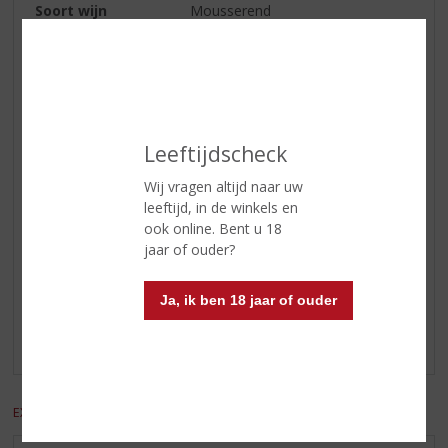
Soort wijn
Mousserend
Smaaktype Wijn
Fruitig & Zacht
Kleur
Fris geel.
Geur
Bloemig en fruitig.
Leeftijdscheck
Smaak
Droog, fruitig, elegant.
Serveertip
7°C
Wij vragen altijd naar uw
leeftijd, in de winkels en
ook online. Bent u 18
jaar of ouder?
Reviews
Ja, ik ben 18 jaar of ouder
Schrijf een review
Er zijn nog geen reviews geplaatst voor dit product
EXCL. BTW
INCL. BTW