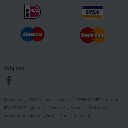
Volg ons
F
a
Designed by YOOKY smart concepts
GEEN 18 GEEN alcohol
c
IDIN/ITSME
sitemap
Privacy Statement
Disclaimer
Verantwoord alcoholgebruik
The Netherlands
e