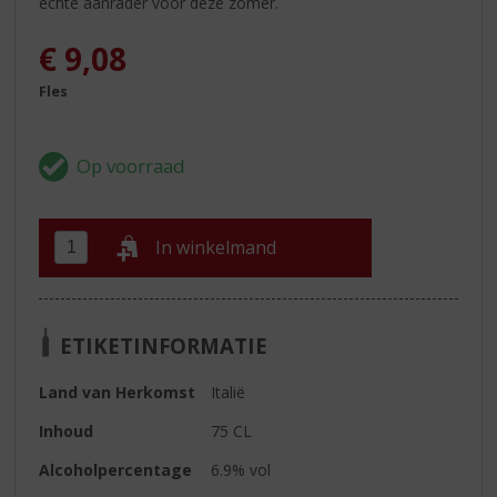
echte aanrader voor deze zomer.
€
9,08
Fles
In winkelmand
ETIKETINFORMATIE
Land van Herkomst
Italië
Inhoud
75 CL
Alcoholpercentage
6.9% vol