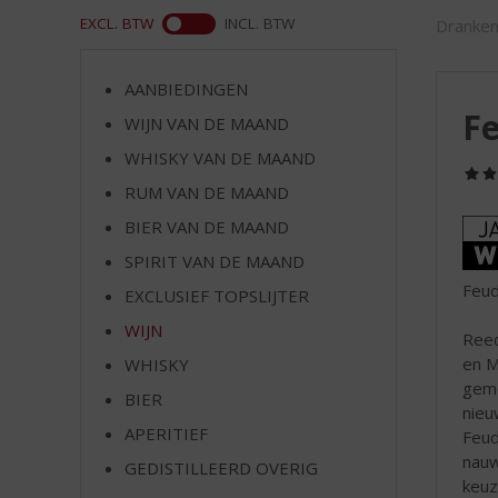
d
ASS
EXCL. BTW
INCL. BTW
Dranken
S
p
r
AANBIEDINGEN
i
Fe
WIJN VAN DE MAAND
n
g
WHISKY VAN DE MAAND
n
RUM VAN DE MAAND
a
a
Jaarw
BIER VAN DE MAAND
r
SPIRIT VAN DE MAAND
d
Feudi
EXCLUSIEF TOPSLIJTER
e
n
WIJN
Reed
a
en M
WHISKY
v
gemo
i
BIER
nieu
g
APERITIEF
Feud
a
nauw
t
GEDISTILLEERD OVERIG
keuz
i