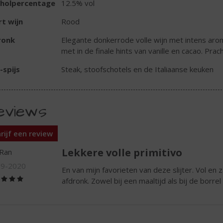
oholpercentage
12.5% vol
t wijn
Rood
ronk
Elegante donkerrode volle wijn met intens arom
met in de finale hints van vanille en cacao. Prac
-spijs
Steak, stoofschotels en de Italiaanse keuken
eviews
rijf een review
Lekkere volle primitivo
 Ran
09-2020
En van mijn favorieten van deze slijter. Vol en 
(5,0
afdronk. Zowel bij een maaltijd als bij de borre
/
5)