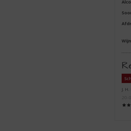
Alc
Soor
Afd
Wijn
R
Sch
J. H.
20-