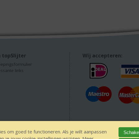
 topSlijter
Wij accepteren:
epingsformulier
essante links
es om goed te functioneren. Als je wilt aanpassen
Schakel
 je jouw cookie-instellingen wijzigen. Meer
EEN alcohol
IDIN/ITSME
sitemap
Privacy Statement
Disclaimer