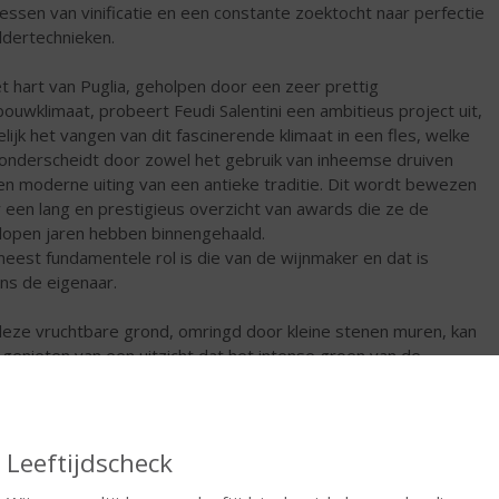
essen van vinificatie en een constante zoektocht naar perfectie
eldertechnieken.
et hart van Puglia, geholpen door een zeer prettig
bouwklimaat, probeert Feudi Salentini een ambitieus project uit,
lijk het vangen van dit fascinerende klimaat in een fles, welke
 onderscheidt door zowel het gebruik van inheemse druiven
en moderne uiting van een antieke traditie. Dit wordt bewezen
 een lang en prestigieus overzicht van awards die ze de
lopen jaren hebben binnengehaald.
eest fundamentele rol is die van de wijnmaker en dat is
ns de eigenaar.
eze vruchtbare grond, omringd door kleine stenen muren, kan
genieten van een uitzicht dat het intense groen van de
gaarden en de zilveren reflexen van een uitzicht dat het intense
n van de wijngaarden en de zilveren reflexen van eeuwenoude
fbomen verenigt, produceert men hier een uitstekend scala aan
en afkomstig van inheemse druiven van Salento, zoals
Leeftijdscheck
oamaro, Malvasia Nera, Malvasia Bianca, Aglianico and Verdeca.