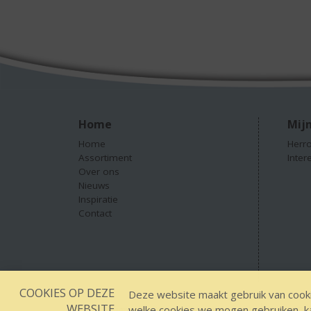
Home
Mijn
Home
Herro
Assortiment
Inter
Over ons
Nieuws
Inspiratie
Contact
COOKIES OP DEZE
Deze website maakt gebruik van cooki
WEBSITE
welke cookies we mogen gebruiken, kan
Designed by YOOKY smart concepts
GEEN 18 G