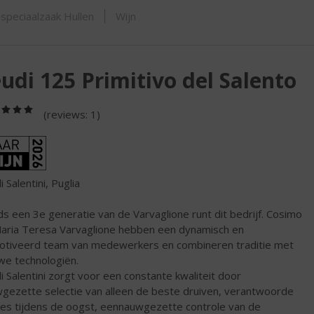
ORTIMENT
speciaalzaak Hullen
Wijn
udi 125 Primitivo del Salento
(5,0
(reviews: 1)
/
5)
ijn
 Salentini, Puglia
s een 3e generatie van de Varvaglione runt dit bedrijf. Cosimo
aria Teresa Varvaglione hebben een dynamisch en
tiveerd team van medewerkers en combineren traditie met
we technologiën.
i Salentini zorgt voor een constante kwaliteit door
gezette selectie van alleen de beste druiven, verantwoorde
es tijdens de oogst, eennauwgezette controle van de