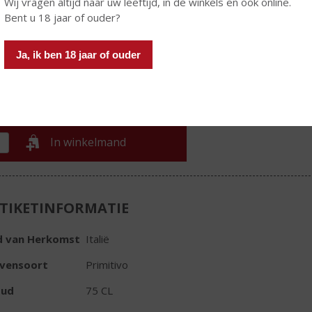
Wij vragen altijd naar uw leeftijd, in de winkels en ook online.
€
9,08
Bent u 18 jaar of ouder?
Fles
Ja, ik ben 18 jaar of ouder
In winkelmand
TIKETINFORMATIE
d van Herkomst
Italië
ivensoort
Primitivo
oud
75 CL