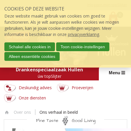
Sla
Inloggen mijn topSlijter
COOKIES OP DEZE WEBSITE
links
P
over
0
Deze website maakt gebruik van cookies om goed te
r
€
0,00
S
functioneren. Als je wilt aanpassen welke cookies we mogen
i
p
gebruiken, kan je jouw cookie-instellingen wijzigen. Meer
j
r
informatie is beschikbaar in onze
privacyverklaring
.
s
i
:
n
Schakel alle cookies in
Toon cookie-instellingen
g
Alleen essentiële cookies
n
a
Drankenspeciaalzaak Hullen
a
Menu
úw topSlijter
r
d
Deskundig advies
Proeverijen
e
i
Onze diensten
n
h
Over ons
Ons verhaal in beeld
o
Ho
u
Fine Taste
Good Living
m
d
ONS
e