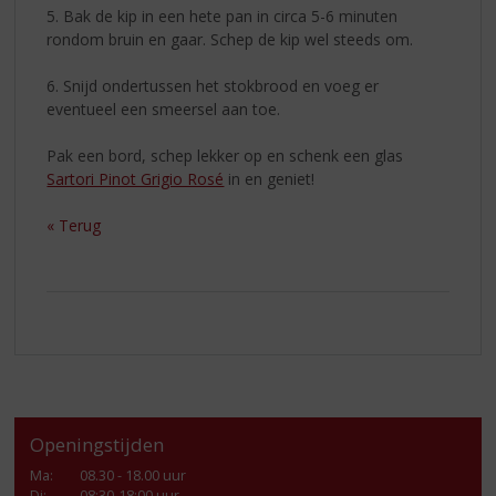
5. Bak de kip in een hete pan in circa 5-6 minuten
rondom bruin en gaar. Schep de kip wel steeds om.
6. Snijd ondertussen het stokbrood en voeg er
eventueel een smeersel aan toe.
Pak een bord, schep lekker op en schenk een glas
Sartori Pinot Grigio Rosé
in en geniet!
« Terug
Openingstijden
Ma
:
08.30 - 18.00 uur
Di
:
08:30-18:00 uur