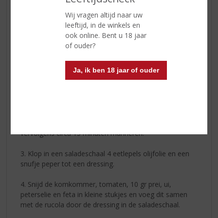
· S
tokbrood
·
Saladeschaal
Wij vragen altijd naar uw
·
Optioneel olijven
leeftijd, in de winkels en
ook online. Bent u 18 jaar
Voorbereiding
of ouder?
1. Pak een diep bord en doe hier 2.5 tl paprikapoeder,
Ja, ik ben 18 jaar of ouder
2.5 tl Provençaalse kruiden, 1 teentje knoflook, snufje
peper/ zout en 2 eetlepels olijfolie in en meng dit door
elkaar.
2. Snijd de scharrelkipfilet in reepjes of blokjes en roer
dit door het hierboven genoemde mengsel en laat
vervolgens circa 15 minuten marineren.
3. Klop in een saladeschaal 4 eetlepels olijfolie en een
snufje peper tot een dressing.
4.
Snijd de komkommer, tomaten, 10 gr prei, ui,
peterselie en feta in kleine stukjes en voeg dit samen
met de rucola door de dressing in de saladeschaal.