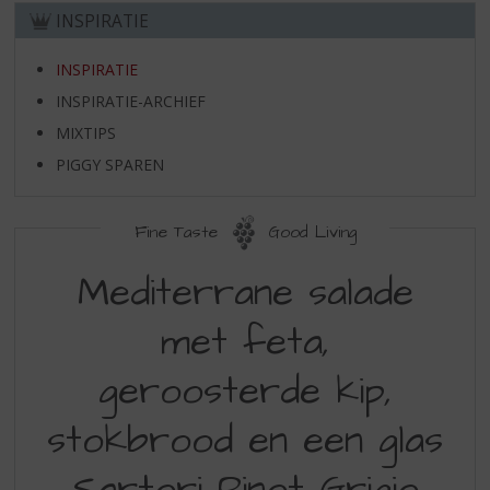
S
INSPIRATIE
p
r
INSPIRATIE
i
n
INSPIRATIE-ARCHIEF
g
MIXTIPS
n
a
PIGGY SPAREN
a
r
Fine Taste
Good Living
d
e
Mediterrane salade
n
a
v
met feta,
i
g
geroosterde kip,
a
t
stokbrood en een glas
i
e
Sartori Pinot Grigio