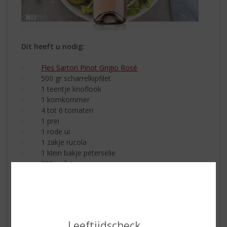
Dit heeft u nodig:
·
Fles Sartori Pinot Grigio Rosé
· 500
gr scharrelkipfilet
·
1 teentje knoflook
·
1 komkommer
·
4 tot 6 tomaten
·
1 prei
·
1 rode ui
·
1 zakje rucola
·
1 klein bakje peterselie
·
200 gr feta
·
Provençaalse kruiden (gedroogd)
·
Paprikapoeder
·
Peper/zout
·
Olijfolie
·
Witte wijnazijn
Leeftijdscheck