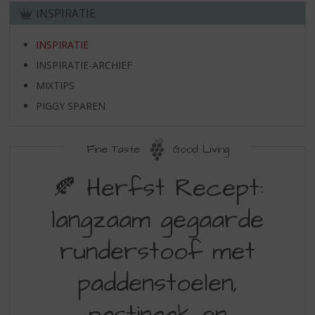
S
INSPIRATIE
p
r
INSPIRATIE
i
n
INSPIRATIE-ARCHIEF
g
MIXTIPS
n
a
PIGGY SPAREN
a
r
Fine Taste
Good Living
d
e
🍂 Herfst Recept:
n
a
v
langzaam gegaarde
i
g
runderstoof met
a
t
paddenstoelen,
i
e
pastinaak en