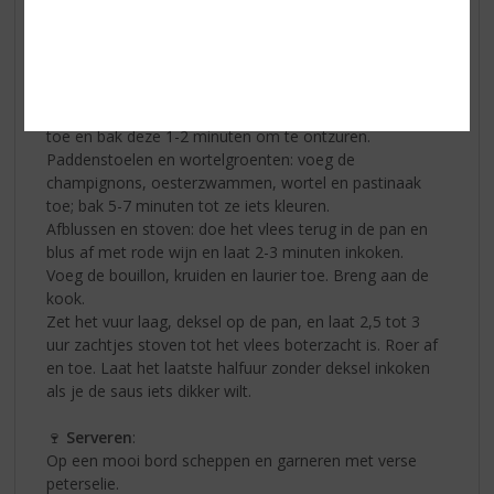
Verhit 2 el olijfolie in een zware stoofpan. Bak het vlees
rondom bruin in porties. Haal uit de pan en zet opzij.
Groenten fruiten: voeg nog 1 el olie toe aan de pan en
fruit de ui 5 minuten tot deze glazig is. Voeg knoflook
toe en bak 1 minuut mee. Voeg dan de tomatenpuree
toe en bak deze 1-2 minuten om te ontzuren.
Paddenstoelen en wortelgroenten: voeg de
champignons, oesterzwammen, wortel en pastinaak
toe; bak 5-7 minuten tot ze iets kleuren.
Afblussen en stoven: doe het vlees terug in de pan en
blus af met rode wijn en laat 2-3 minuten inkoken.
Voeg de bouillon, kruiden en laurier toe. Breng aan de
kook.
Zet het vuur laag, deksel op de pan, en laat 2,5 tot 3
uur zachtjes stoven tot het vlees boterzacht is. Roer af
en toe. Laat het laatste halfuur zonder deksel inkoken
als je de saus iets dikker wilt.
🍷
Serveren
:
Op een mooi bord scheppen en garneren met verse
peterselie.