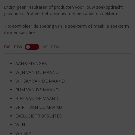
S
Er zijn geen resultaten of producten voor jouw zoekopdracht
p
gevonden. Probeer het opnieuw met een andere zoekterm.
r
i
Tip: controleer de spelling van je zoekterm of maak je zoekterm
n
minder specifiek.
g
n
a
EXCL. BTW
INCL. BTW
a
r
AANBIEDINGEN
d
e
WIJN VAN DE MAAND
n
WHISKY VAN DE MAAND
a
v
RUM VAN DE MAAND
i
BIER VAN DE MAAND
g
SPIRIT VAN DE MAAND
a
t
EXCLUSIEF TOPSLIJTER
i
WIJN
e
WHISKY