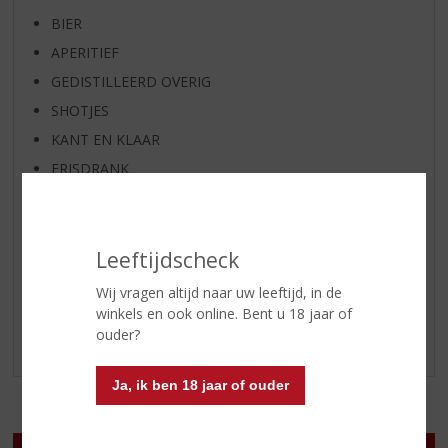
BIER
APERITIEF
GEDISTILLEERD OVERIG
SHOTJES
KANT EN KLAAR
FRISDRANK
GLASWERK
GESCHENKVERPAKKING
Leeftijdscheck
(RELATIE)GESCHENKEN
PARTY EN VERHUUR
Wij vragen altijd naar uw leeftijd, in de
ALCOHOLVRIJE DRANKEN
winkels en ook online. Bent u 18 jaar of
ouder?
VEGAN DRANKEN
Ja, ik ben 18 jaar of ouder