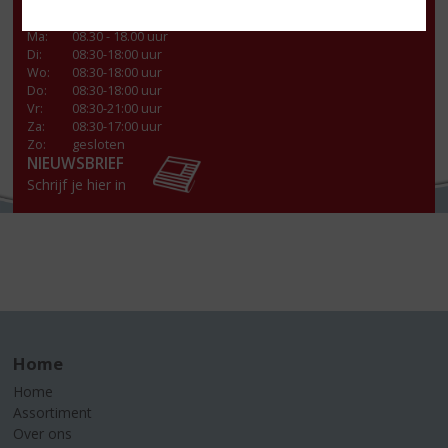
Openingstijden
Ma
:
08.30 - 18.00 uur
Di
:
08:30-18:00 uur
Wo
:
08:30-18:00 uur
Do
:
08:30-18:00 uur
Vr
:
08:30-21:00 uur
Za
:
08:30-17:00 uur
Zo:
gesloten
NIEUWSBRIEF
Schrijf je hier in
Home
Home
Assortiment
Over ons